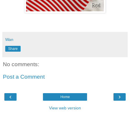
Wan
Share
No comments:
Post a Comment
‹
›
Home
View web version