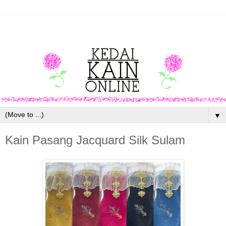
▼
Kain Pasang Jacquard Silk Sulam