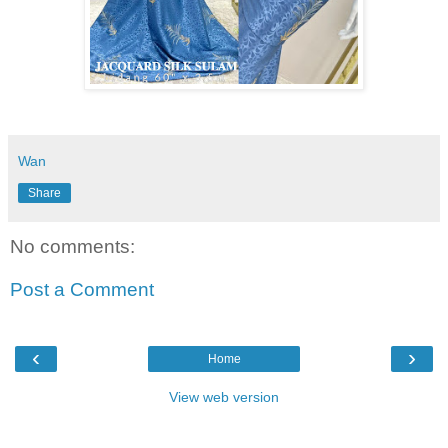
Wan
Share
No comments:
Post a Comment
‹
›
Home
View web version