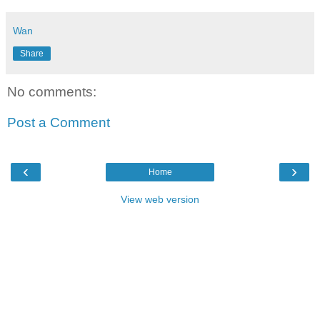
Wan
Share
No comments:
Post a Comment
‹
›
Home
View web version