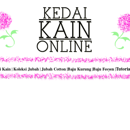
Tutoria
i Kain
|
Koleksi Jubah
|
Jubah Cotton
|
Baju Kurung
|
Baju Fesyen
|
ng ke KedaiKainOnline.com.