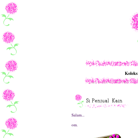
Koleks
Salam...
Selamat data