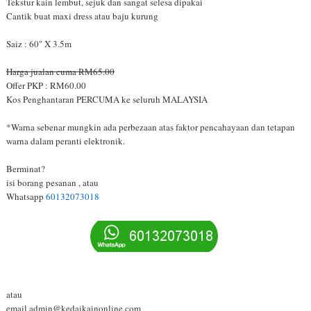
Tekstur kain lembut, sejuk dan sangat selesa dipakai
Cantik buat maxi dress atau baju kurung
Saiz : 60" X 3.5m
Harga jualan cuma RM65.00
Offer PKP : RM60.00
Kos Penghantaran PERCUMA ke seluruh MALAYSIA
*Warna sebenar mungkin ada perbezaan atas faktor pencahayaan dan tetapan
warna dalam peranti elektronik.
Berminat?
isi borang pesanan , atau
Whatsapp
60132073018
atau
email admin@kedaikainonline.com