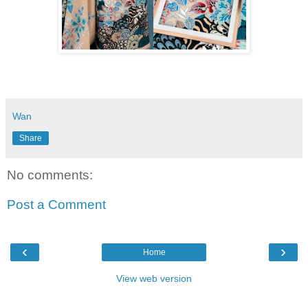
Wan
Share
No comments:
Post a Comment
‹
›
Home
View web version