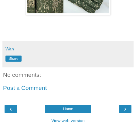
Wan
Share
No comments:
Post a Comment
‹
›
Home
View web version