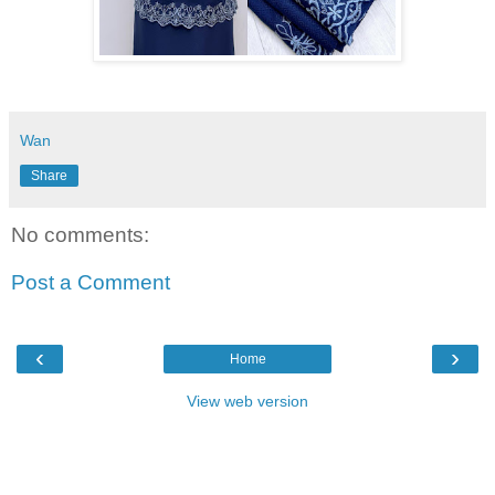
Wan
Share
No comments:
Post a Comment
‹
›
Home
View web version