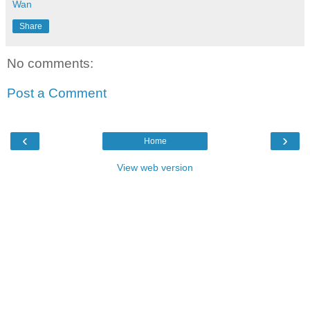
Wan
Share
No comments:
Post a Comment
‹
›
Home
View web version