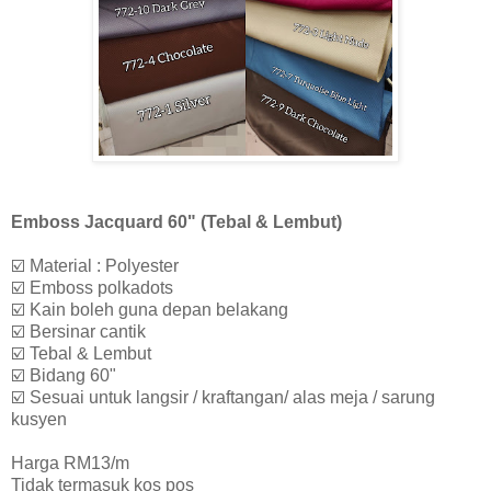
Emboss Jacquard 60" (Tebal & Lembut)
☑️ Material : Polyester
☑️ Emboss polkadots
☑️ Kain boleh guna depan belakang
☑️ Bersinar cantik
☑️ Tebal & Lembut
☑️ Bidang 60"
☑️ Sesuai untuk langsir / kraftangan/ alas meja / sarung
kusyen
Harga RM13/m
Tidak termasuk kos pos